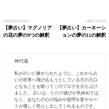
投
Previous
N
PREVIOUS POST
NEXT POST
post:
p
【夢占い】マグノリア
【夢占い】カーネーシ
稿
の花の夢の9つの解釈
ョンの夢の11の解釈
ナ
ビ
ゲ
神代蓮
ー
私が占いに魅せられたように、これから占
シ
いの世界へ飛び込もうとしている方の入口
ョ
となることを願ってこのブログを立ち上げ
ました。 占いは、ただの遊びや気休めでは
ン
なく、あなたの心の悩みや疑問を星やカー
ドが優しく照らし出してくれるものです。