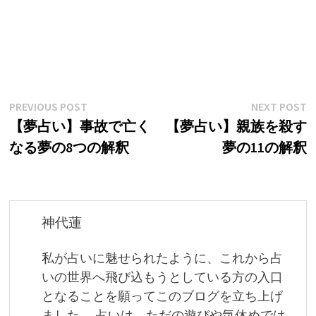
投
Previous
N
PREVIOUS POST
NEXT POST
post:
p
【夢占い】事故で亡く
【夢占い】親族を殺す
稿
なる夢の8つの解釈
夢の11の解釈
ナ
ビ
ゲ
神代蓮
ー
私が占いに魅せられたように、これから占
シ
いの世界へ飛び込もうとしている方の入口
ョ
となることを願ってこのブログを立ち上げ
ました。 占いは、ただの遊びや気休めでは