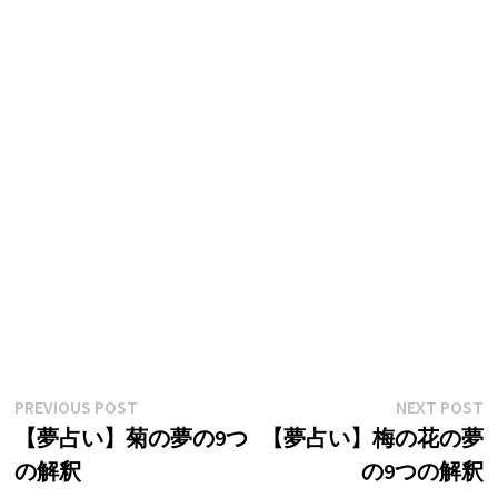
投
Previous
N
PREVIOUS POST
NEXT POST
post:
p
【夢占い】菊の夢の9つ
【夢占い】梅の花の夢
稿
の解釈
の9つの解釈
ナ