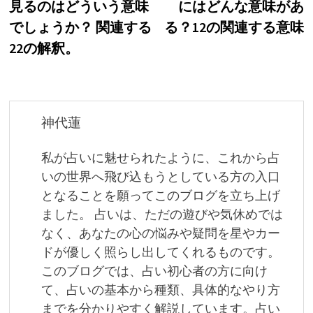
見るのはどういう意味
にはどんな意味があ
ナ
でしょうか？ 関連する
る？12の関連する意味
ビ
22の解釈。
ゲ
ー
シ
神代蓮
ョ
私が占いに魅せられたように、これから占
ン
いの世界へ飛び込もうとしている方の入口
となることを願ってこのブログを立ち上げ
ました。 占いは、ただの遊びや気休めでは
なく、あなたの心の悩みや疑問を星やカー
ドが優しく照らし出してくれるものです。
このブログでは、占い初心者の方に向け
て、占いの基本から種類、具体的なやり方
までを分かりやすく解説しています。占い