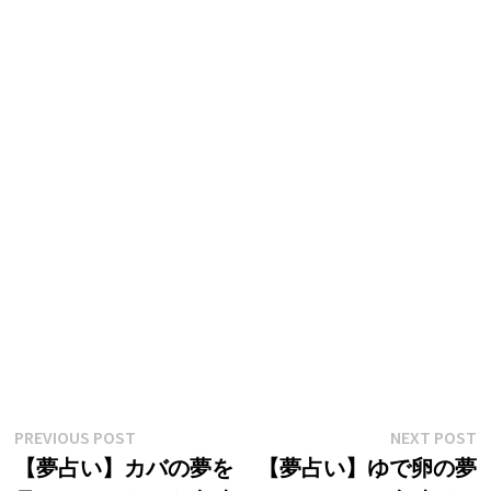
投
Previous
N
PREVIOUS POST
NEXT POST
post:
p
【夢占い】カバの夢を
【夢占い】ゆで卵の夢
稿