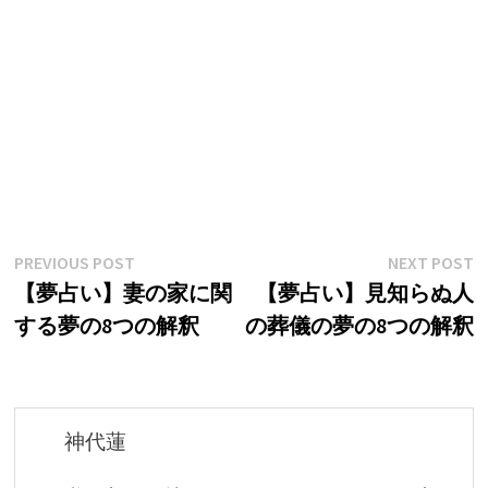
投
Previous
N
PREVIOUS POST
NEXT POST
post:
p
【夢占い】妻の家に関
【夢占い】見知らぬ人
稿
する夢の8つの解釈
の葬儀の夢の8つの解釈
ナ
ビ
ゲ
神代蓮
ー