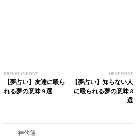
投
Previous
N
PREVIOUS POST
NEXT POST
post:
p
【夢占い】友達に殴ら
【夢占い】知らない人
稿
れる夢の意味 9 選
に殴られる夢の意味 8
ナ
選
ビ
ゲ
ー
神代蓮