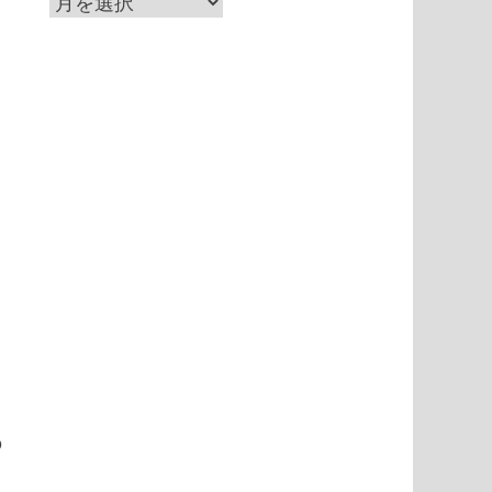
ア
ー
カ
イ
ブ
じ
の