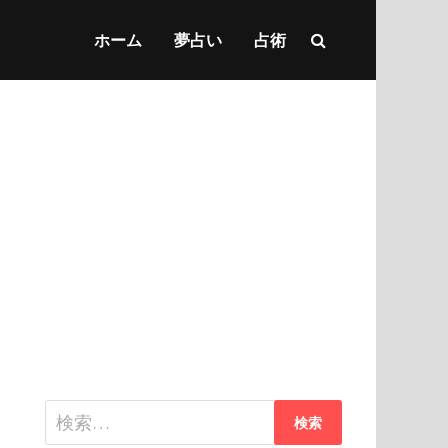
ホーム
夢占い
占術
検
索: