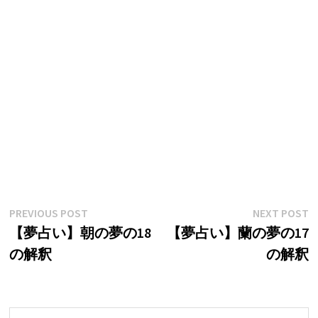
投
Previous
N
PREVIOUS POST
NEXT POST
post:
p
【夢占い】朝の夢の18
【夢占い】蘭の夢の17
稿
の解釈
の解釈
ナ
ビ