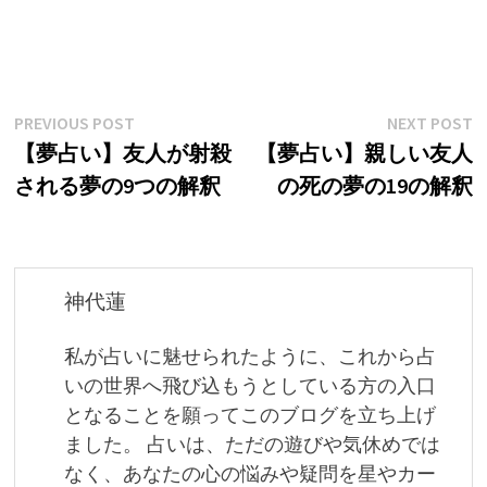
投
Previous
N
PREVIOUS POST
NEXT POST
post:
p
【夢占い】友人が射殺
【夢占い】親しい友人
稿
される夢の9つの解釈
の死の夢の19の解釈
ナ
ビ
ゲ
神代蓮
ー
私が占いに魅せられたように、これから占
シ
いの世界へ飛び込もうとしている方の入口
ョ
となることを願ってこのブログを立ち上げ
ました。 占いは、ただの遊びや気休めでは
ン
なく、あなたの心の悩みや疑問を星やカー