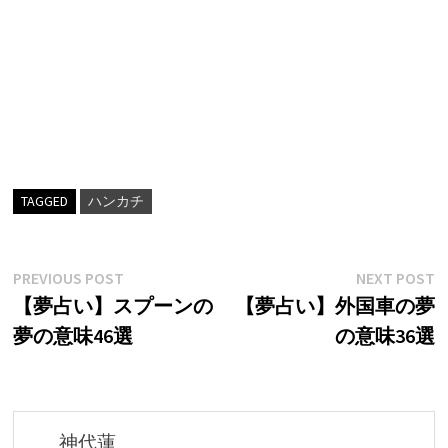
TAGGED
ハンカチ
投
Previous
N
PREVIOUS POST
NEXT POST
post:
p
【夢占い】スプーンの
【夢占い】外国車の夢
稿
夢の意味46選
の意味36選
ナ
ビ
ゲ
神代蓮