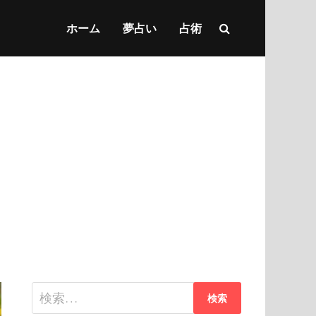
ホーム
夢占い
占術
検
索: