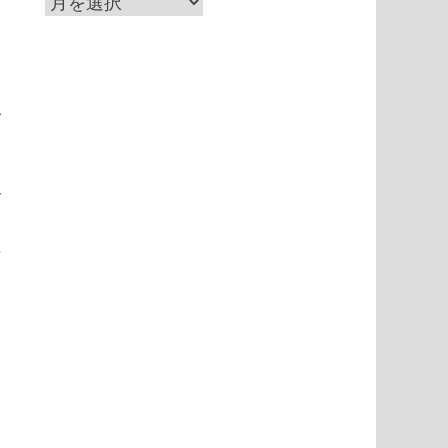
ア
ー
カ
ま
イ
人
ブ
努
を
な