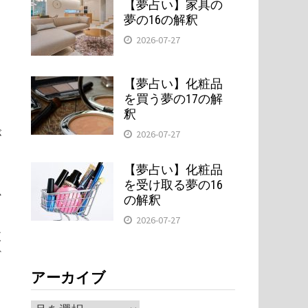
【夢占い】家具の
夢の16の解釈
2026-07-27
し
【夢占い】化粧品
。
を買う夢の17の解
ま
釈
が
2026-07-27
【夢占い】化粧品
を受け取る夢の16
か
の解釈
2026-07-27
抜
ギ
アーカイブ