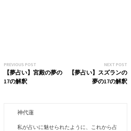
投
Previous
N
PREVIOUS POST
NEXT POST
post:
p
【夢占い】宮殿の夢の
【夢占い】スズランの
稿
17の解釈
夢の17の解釈
ナ
ビ
ゲ
神代蓮
ー
私が占いに魅せられたように、これから占