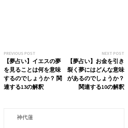
投
Previous
N
PREVIOUS POST
NEXT POST
post:
p
【夢占い】イエスの夢
【夢占い】お金を引き
稿
を見ることは何を意味
裂く夢にはどんな意味
ナ
するのでしょうか？ 関
があるのでしょうか？
ビ
連する13の解釈
関連する10の解釈
ゲ
ー
シ
神代蓮