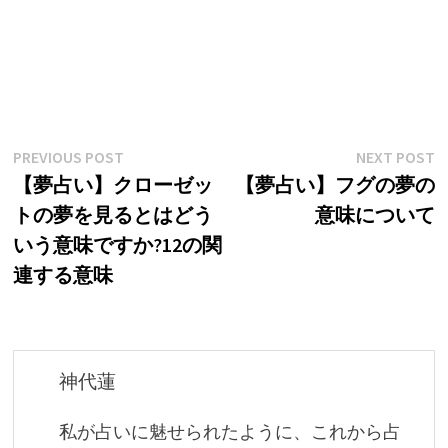
投
Previous
N
PREVIOUS POST
NEXT POST
post:
p
【夢占い】クローゼッ
【夢占い】フグの夢の
稿
トの夢を見るとはどう
意味について
ナ
いう意味ですか?12の関
ビ
連する意味
ゲ
ー
シ
神代蓮
ョ
私が占いに魅せられたように、これから占