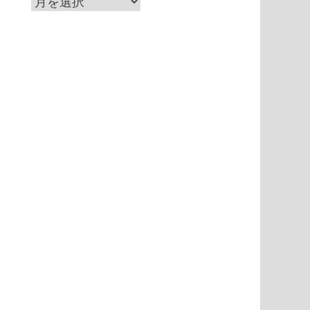
ア
ー
カ
イ
ブ