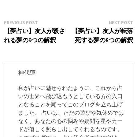
投
Previous
N
PREVIOUS POST
NEXT POST
post:
p
【夢占い】友人が殺さ
【夢占い】友人が転落
稿
れる夢の9つの解釈
死する夢の8つの解釈
ナ
ビ
ゲ
神代蓮
ー
私が占いに魅せられたように、これから占
シ
いの世界へ飛び込もうとしている方の入口
ョ
となることを願ってこのブログを立ち上げ
ました。 占いは、ただの遊びや気休めでは
ン
なく、あなたの心の悩みや疑問を星やカー
ドが優しく照らし出してくれるものです。