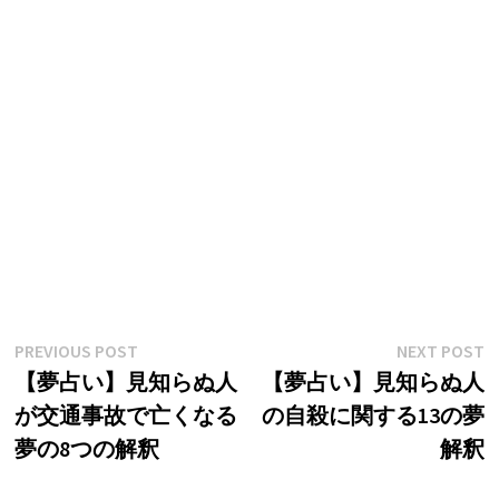
投
Previous
N
PREVIOUS POST
NEXT POST
post:
p
【夢占い】見知らぬ人
【夢占い】見知らぬ人
稿
が交通事故で亡くなる
の自殺に関する13の夢
ナ
夢の8つの解釈
解釈
ビ