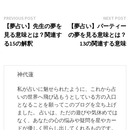
投
Previous
N
PREVIOUS POST
NEXT POST
post:
p
【夢占い】先生の夢を
【夢占い】パーティー
稿
見る意味とは？関連す
の夢を見る意味とは？
ナ
る15の解釈
13の関連する意味
ビ
ゲ
ー
神代蓮
シ
私が占いに魅せられたように、これから占
ョ
いの世界へ飛び込もうとしている方の入口
となることを願ってこのブログを立ち上げ
ン
ました。 占いは、ただの遊びや気休めでは
なく、あなたの心の悩みや疑問を星やカー
ドが優しく照らし出してくれるものです。