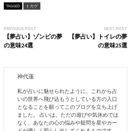
TAGGED
トカゲ
投
Previous
N
PREVIOUS POST
NEXT POST
post:
p
【夢占い】ゾンビの夢
【夢占い】トイレの夢
稿
の意味24選
の意味25選
ナ
ビ
ゲ
神代蓮
ー
私が占いに魅せられたように、これから占
シ
いの世界へ飛び込もうとしている方の入口
ョ
となることを願ってこのブログを立ち上げ
ました。 占いは、ただの遊びや気休めでは
ン
なく、あなたの心の悩みや疑問を星やカー
ドが優しく照らし出してくれるものです。