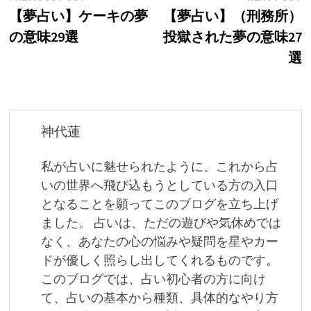
post:
p
【夢占い】ケーキの夢
【夢占い】（刑務所）
稿
の意味29選
投獄された夢の意味27
ナ
選
ビ
ゲ
ー
神代蓮
シ
私が占いに魅せられたように、これから占
ョ
いの世界へ飛び込もうとしている方の入口
となることを願ってこのブログを立ち上げ
ン
ました。 占いは、ただの遊びや気休めでは
なく、あなたの心の悩みや疑問を星やカー
ドが優しく照らし出してくれるものです。
このブログでは、占い初心者の方に向け
て、占いの基本から種類、具体的なやり方