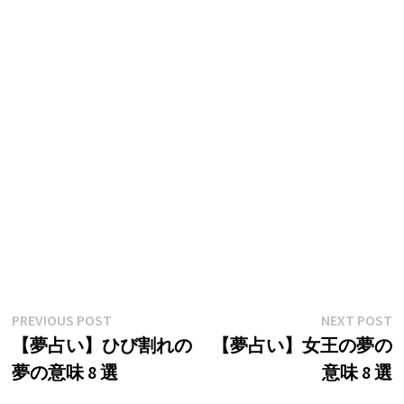
投
Previous
N
PREVIOUS POST
NEXT POST
post:
p
【夢占い】ひび割れの
【夢占い】女王の夢の
稿
夢の意味 8 選
意味 8 選
ナ