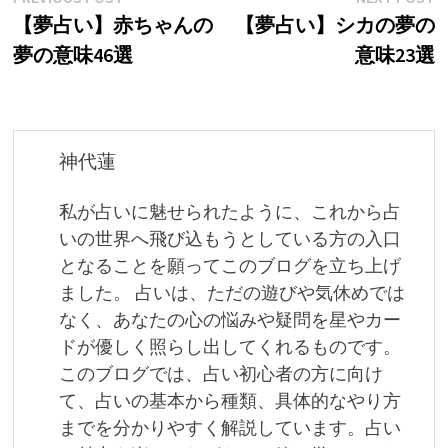
投
post:
p
【夢占い】赤ちゃんの
【夢占い】シカの夢の
稿
夢の意味46選
意味23選
ナ
ビ
ゲ
神代蓮
ー
私が占いに魅せられたように、これから占
シ
いの世界へ飛び込もうとしている方の入口
ョ
となることを願ってこのブログを立ち上げ
ました。 占いは、ただの遊びや気休めでは
ン
なく、あなたの心の悩みや疑問を星やカー
ドが優しく照らし出してくれるものです。
このブログでは、占い初心者の方に向け
て、占いの基本から種類、具体的なやり方
までを分かりやすく解説しています。占い