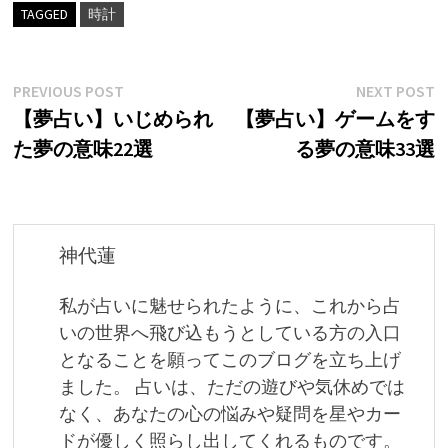
TAGGED
時計
投
Previous
N
PREVIOUS POST
NEXT POST
post:
p
【夢占い】いじめられ
【夢占い】ゲームをす
稿
た夢の意味22選
る夢の意味33選
ナ
ビ
ゲ
神代蓮
ー
私が占いに魅せられたように、これから占
シ
いの世界へ飛び込もうとしている方の入口
ョ
となることを願ってこのブログを立ち上げ
ました。 占いは、ただの遊びや気休めでは
ン
なく、あなたの心の悩みや疑問を星やカー
ドが優しく照らし出してくれるものです。