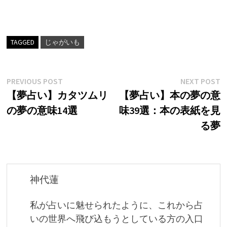
TAGGED
じゃがいも
投
Previous
N
PREVIOUS POST
NEXT POST
post:
p
【夢占い】カタツムリ
【夢占い】本の夢の意
稿
の夢の意味14選
味39選：本の表紙を見
ナ
る夢
ビ
ゲ
ー
神代蓮
シ
私が占いに魅せられたように、これから占
ョ
いの世界へ飛び込もうとしている方の入口