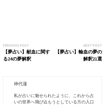
投
Previous
N
PREVIOUS POST
NEXT POST
post:
p
【夢占い】献血に関す
【夢占い】輸血の夢の
稿
る24の夢解釈
解釈21選
ナ
ビ
ゲ
神代蓮
ー
私が占いに魅せられたように、これから占
シ
いの世界へ飛び込もうとしている方の入口