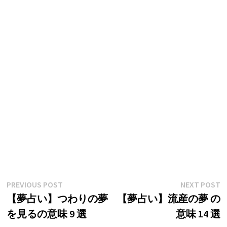
投
Previous
N
PREVIOUS POST
NEXT POST
post:
p
【夢占い】つわりの夢
【夢占い】流産の夢 の
稿
を見るの意味 9 選
意味 14 選
ナ