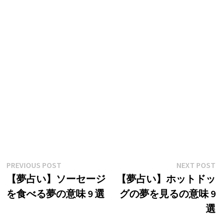
投
Previous
N
PREVIOUS POST
NEXT POST
post:
p
【夢占い】ソーセージ
【夢占い】ホットドッ
稿
を食べる夢の意味 9 選
グの夢を見るの意味 9
ナ
選