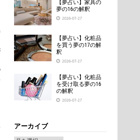
【夢占い】家具の
夢の16の解釈
2026-07-27
持
【夢占い】化粧品
を買う夢の17の解
が
釈
2026-07-27
の
【夢占い】化粧品
あ
を受け取る夢の16
の解釈
2026-07-27
あ
アーカイブ