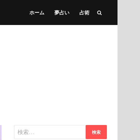
ホーム
夢占い
占術
検
索: