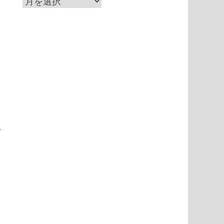
ア
ー
カ
イ
て
ブ
い