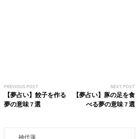
投
Previous
N
PREVIOUS POST
NEXT POST
post:
p
【夢占い】餃子を作る
【夢占い】豚の足を食
稿
夢の意味 7 選
べる夢の意味 7 選
ナ
ビ
ゲ
神代蓮