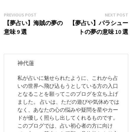
投
Previous
N
PREVIOUS POST
NEXT POST
post:
p
【夢占い】海賊の夢の
【夢占い】パラシュー
稿
意味 9 選
トの夢の意味 10 選
ナ
ビ
ゲ
神代蓮
ー
私が占いに魅せられたように、これから占
シ
いの世界へ飛び込もうとしている方の入口
ョ
となることを願ってこのブログを立ち上げ
ました。 占いは、ただの遊びや気休めでは
ン
なく、あなたの心の悩みや疑問を星やカー
ドが優しく照らし出してくれるものです。
このブログでは、占い初心者の方に向け