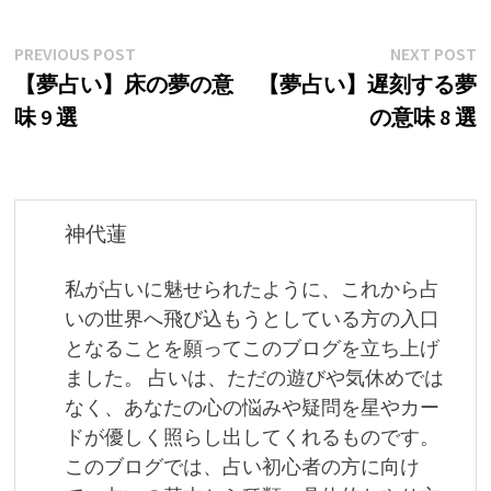
投
Previous
N
PREVIOUS POST
NEXT POST
post:
p
【夢占い】床の夢の意
【夢占い】遅刻する夢
稿
味 9 選
の意味 8 選
ナ
ビ
ゲ
神代蓮
ー
私が占いに魅せられたように、これから占
シ
いの世界へ飛び込もうとしている方の入口
ョ
となることを願ってこのブログを立ち上げ
ました。 占いは、ただの遊びや気休めでは
ン
なく、あなたの心の悩みや疑問を星やカー
ドが優しく照らし出してくれるものです。
このブログでは、占い初心者の方に向け