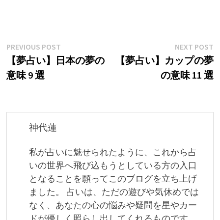
投
Previous
N
PREVIOUS POST
NEXT POST
post:
p
【夢占い】日本の夢の
【夢占い】カップの夢
稿
意味 9 選
の意味 11 選
ナ
ビ
ゲ
神代蓮
ー
私が占いに魅せられたように、これから占
シ
いの世界へ飛び込もうとしている方の入口
ョ
となることを願ってこのブログを立ち上げ
ました。 占いは、ただの遊びや気休めでは
ン
なく、あなたの心の悩みや疑問を星やカー
ドが優しく照らし出してくれるものです。