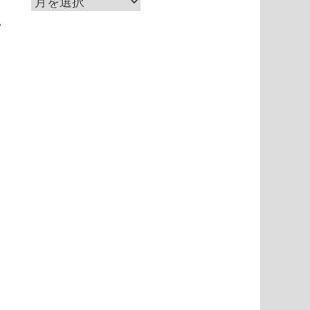
ア
ー
い
カ
イ
る
ブ
し