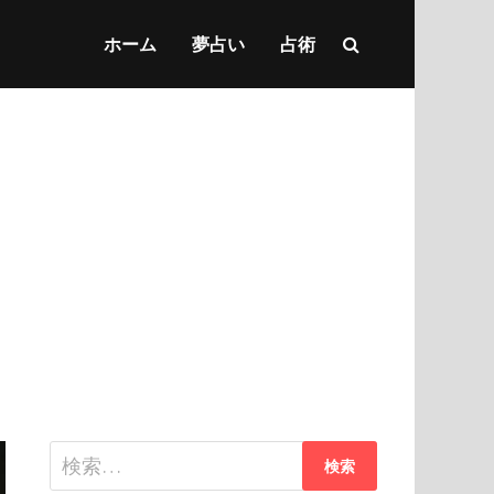
ホーム
夢占い
占術
検
索: