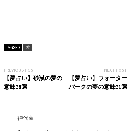
TAGGED
舌
投
Previous
N
PREVIOUS POST
NEXT POST
post:
p
【夢占い】砂漠の夢の
【夢占い】ウォーター
稿
意味38選
パークの夢の意味31選
ナ
ビ
ゲ
神代蓮
ー