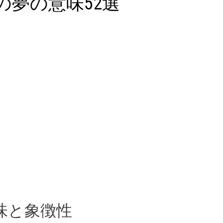
の夢の意味52選
意味と象徴性