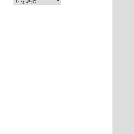
ア
ー
カ
い
イ
ブ
を