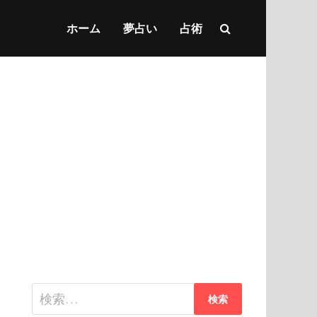
ホーム
夢占い
占術
検
索: