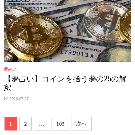
夢占い
【夢占い】コインを拾う夢の25の解
釈
2026-07-27
投
1
2
…
103
次へ
稿