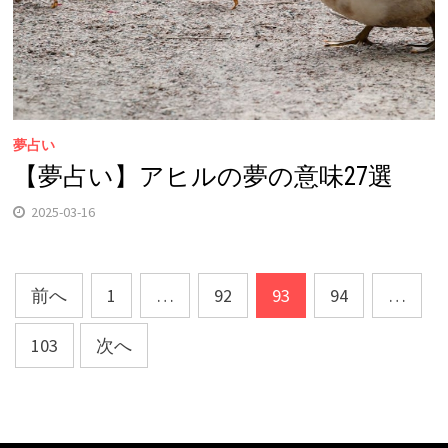
夢占い
【夢占い】アヒルの夢の意味27選
2025-03-16
投
前へ
1
…
92
93
94
…
稿
103
次へ
ナ
ビ
ゲ